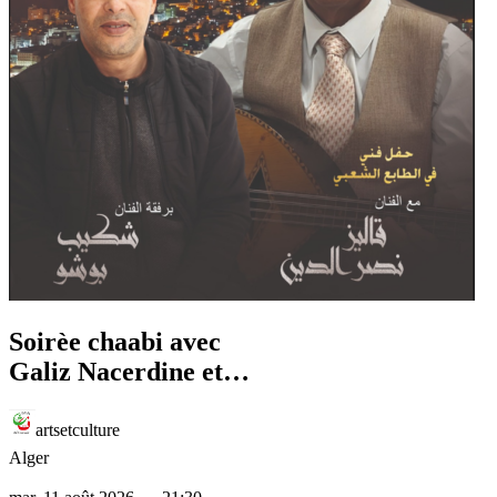
Soirèe chaabi avec
Galiz Nacerdine et
Chakib Bouchou le 11
aout 2026
artsetculture
Alger