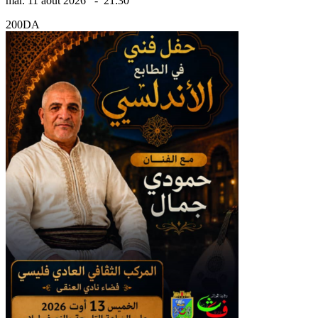
mar. 11 août 2026
-
21:30
200DA