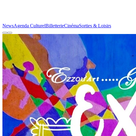
News
Agenda Culturel
Billetterie
Cinéma
Sorties & Loisirs