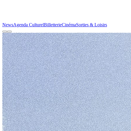
News
Agenda Culturel
Billetterie
Cinéma
Sorties & Loisirs