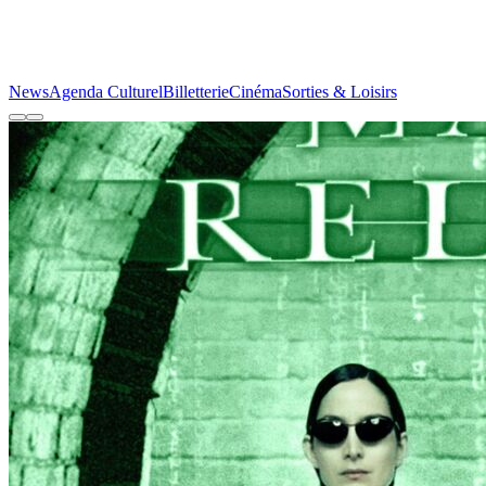
News
Agenda Culturel
Billetterie
Cinéma
Sorties & Loisirs