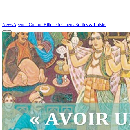
News
Agenda Culturel
Billetterie
Cinéma
Sorties & Loisirs